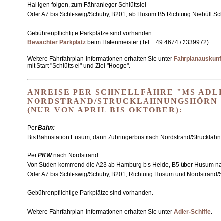
Halligen folgen, zum Fähranleger Schlüttsiel.
Oder A7 bis Schleswig/Schuby, B201, ab Husum B5 Richtung Niebüll Schl
Gebührenpflichtige Parkplätze sind vorhanden.
Bewachter Parkplatz
beim Hafenmeister (Tel. +49 4674 / 2339972).
Weitere Fährfahrplan-Informationen erhalten Sie unter
Fahrplanauskunf
mit Start "Schlüttsiel" und Ziel "Hooge".
ANREISE PER SCHNELLFÄHRE "MS ADL
NORDSTRAND/STRUCKLAHNUNGSHÖRN
(NUR VON APRIL BIS OKTOBER):
Per
Bahn:
Bis Bahnstation Husum, dann Zubringerbus nach Nordstrand/Strucklah
Per
PKW
nach Nordstrand:
Von Süden kommend die A23 ab Hamburg bis Heide, B5 über Husum nac
Oder A7 bis Schleswig/Schuby, B201, Richtung Husum und Nordstrand/
Gebührenpflichtige Parkplätze sind vorhanden.
Weitere Fährfahrplan-Informationen erhalten Sie unter
Adler-Schiffe
.