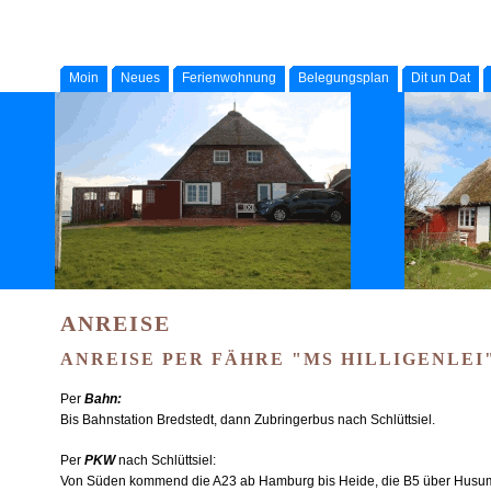
Moin
Neues
Ferienwohnung
Belegungsplan
Dit un Dat
ANREISE
ANREISE PER FÄHRE "MS HILLIGENLEI
Per
Bahn:
Bis Bahnstation Bredstedt, dann Zubringerbus nach Schlüttsiel.
Per
PKW
nach Schlüttsiel:
Von Süden kommend die A23 ab Hamburg bis Heide, die B5 über Husum u